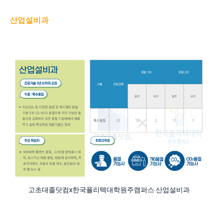
산업설비과
고초대졸닷컴x한국폴리텍대학원주캠퍼스 산업설비과