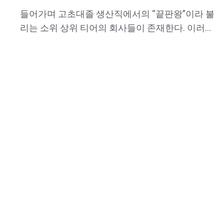
들어가며 고초대졸 생산직에서의 “끝판왕”이라 불
리는 소위 상위 티어의 회사들이 존재한다. 이러한
채용시장에서도 충분히 정보가 풀린 만큼, 좋은 회
사에 취업하는 “정보”에 대한 수요는 나날이 늘어
나고 있다. 이에 따라, 회사의 급여와 복지 근무 강
도 등을 정형화해서 “티어표”라는 형식으로 내놓기
도 하였으며 📝참고 링크(범수방 티어표) :
https://gochodae2.tistory.com/1