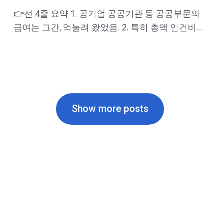
👉선 4줄 요약 1. 공기업 공공기관 등 공공부문의
급여는 그간, 억눌려 왔었음. 2. 특히 총액 인건비제
도로 대법원판결마저 무력화해 왔었음 3.이제 그
총액인건비제도를 손보고 있음. 4. 공공부문의 인
건비가 올라갈 예정임.공공부문에 대한 취업 분야
를 다시 한번 돌아볼 때가 된 듯함. 들어가며 취업
시장에서의 한 “괘”를 차지하는 공기업에 관해 이
Show more posts
야기를 해보고자