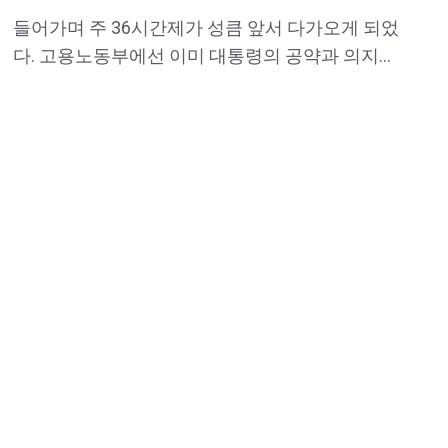
들어가며 주 36시간제가 성큼 앞서 다가오게 되었
다. 고용노동부에선 이미 대통령의 공약과 의지에
따라, 그 안을 보고하였으며 시행될 가닥가닥 보는
것이 맞아 보인다. 그 핵심 골자 중, 주 4.5일제 즉
주 36시간제에 대하여 “현장 생산직”의 입장에서
빼놓을 수 없는 “교대근무”에 대한 고찰로 상세히
쓰며 36시간 의제에 대해선 마무리를