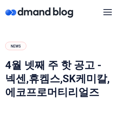
Menu t
NEWS
4월 넷째 주 핫 공고 -
넥센,휴켐스,SK케미칼,
에코프로머티리얼즈