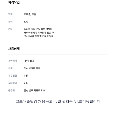
고초대졸닷컴 채용공고 - 3월 셋째주, SK멀티유틸리티