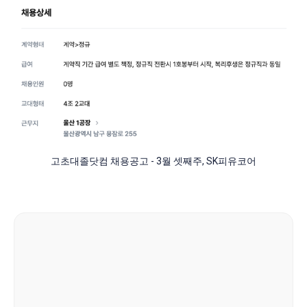
고초대졸닷컴 채용공고 - 3월 셋째주, SK피유코어