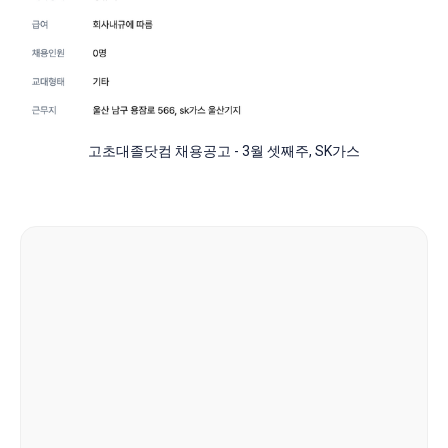
고초대졸닷컴 채용공고 - 3월 셋째주, SK가스