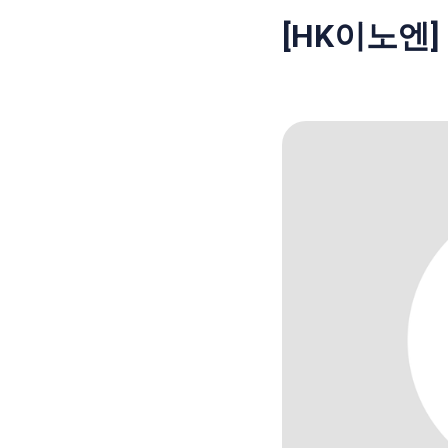
[HK이노엔]