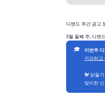
디맨드 주간 공고 
3월 둘째 주, 디
🎓
이번주 디
건강하고 
🐓 닭둘
맞이한 신