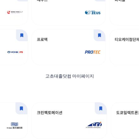
고초대졸닷컴 마이페이지